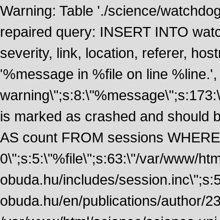
Warning: Table './science/watchdo
repaired query: INSERT INTO watch
severity, link, location, referer, 
'%message in %file on line %line.', 
warning\";s:8:\"%message\";s:173:
is marked as crashed and should
AS count FROM sessions WHERE 
0\";s:5:\"%file\";s:63:\"/var/www/ht
obuda.hu/includes/session.inc\";s:5:\"
obuda.hu/en/publications/author/234