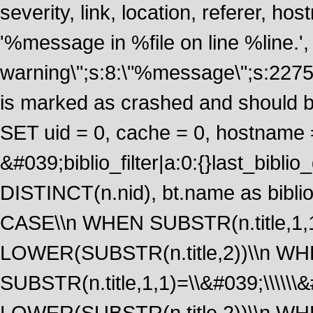
severity, link, location, referer, 
'%message in %file on line %line.', 
warning\";s:8:\"%message\";s:2275
is marked as crashed and should 
SET uid = 0, cache = 0, hostname
&#039;biblio_filter|a:0:{}last_bib
DISTINCT(n.nid), bt.name as biblio
CASE\\n WHEN SUBSTR(n.title,1,1
LOWER(SUBSTR(n.title,2))\\n W
SUBSTR(n.title,1,1)=\\&#039;\\\\\
LOWER(SUBSTR(n.title,2))\\n WHE