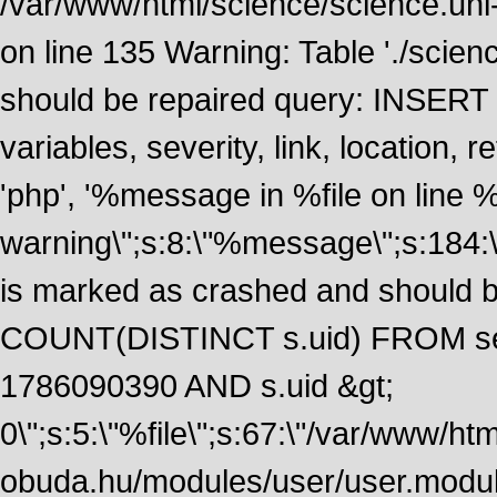
/var/www/html/science/science.uni
on line 135 Warning: Table './scie
should be repaired query: INSERT
variables, severity, link, location
'php', '%message in %file on line %li
warning\";s:8:\"%message\";s:184:
is marked as crashed and should 
COUNT(DISTINCT s.uid) FROM se
1786090390 AND s.uid &gt;
0\";s:5:\"%file\";s:67:\"/var/www/ht
obuda.hu/modules/user/user.module\";