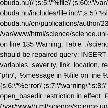
obuda.hu)\";s:5:\"%file\";s:60:\"/v
obuda.hu/includes/file.inc\";s:5:\"%lin
obuda.hu/en/publications/author/234
/var/www/html/science/science.uni
on line 135 Warning: Table './scie
should be repaired query: INSERT
variables, severity, link, location
'php', '%message in %file on line %li
{s:6:\"%error\";s:7:\"warning\";s:8:
open_basedir restriction in effect. F
(/var/www/html/science/science.un