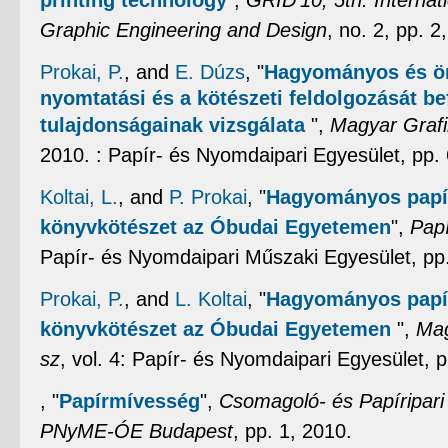
printing technology
",
GRID’10, 5th. Interna
Graphic Engineering and Design
, no. 2, pp. 2
Prokai, P.
, and
E. Dúzs
,
"
Hagyományos és ön
nyomtatási és a kötészeti feldolgozását be
tulajdonságainak vizsgálata
",
Magyar Graf
2010. : Papír- és Nyomdaipari Egyesület, pp. 
Koltai, L.
, and
P. Prokai
,
"
Hagyományos papír
könyvkötészet az Óbudai Egyetemen
",
Papí
Papír- és Nyomdaipari Műszaki Egyesület, pp
Prokai, P.
, and
L. Koltai
,
"
Hagyományos papír
könyvkötészet az Óbudai Egyetemen
",
Mag
sz
, vol. 4: Papír- és Nyomdaipari Egyesület, p
,
"
Papírmívesség
",
Csomagoló- és Papíripar
PNyME-ÓE Budapest
, pp. 1, 2010.