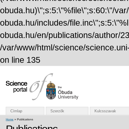
obuda.hu)\";s:5:\"%file\";s:60:\"/v
obuda.hu/includes/file.inc\";s:5:\"%lin
obuda.hu/en/publications/author/234
/var/www/html/science/science.uni
on line 135
Címlap
Szerzők
Kulcsszavak
Home
» Publications