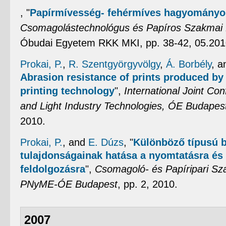
,
"
Papírmívesség- fehérmíves hagyományo
Csomagolástechnológus és Papíros Szakma
Óbudai Egyetem RKK MKI, pp. 38-42, 05.201
Prokai, P.
,
R. Szentgyörgyvölgy
,
Á. Borbély
, 
Abrasion resistance of prints produced by
printing technology
",
International Joint Co
and Light Industry Technologies, ÓE Budapes
2010.
Prokai, P.
, and
E. Dúzs
,
"
Különböző típusú 
tulajdonságainak hatása a nyomtatásra és 
feldolgozásra
",
Csomagoló- és Papíripari Sz
PNyME-ÓE Budapest
, pp. 2, 2010.
2007