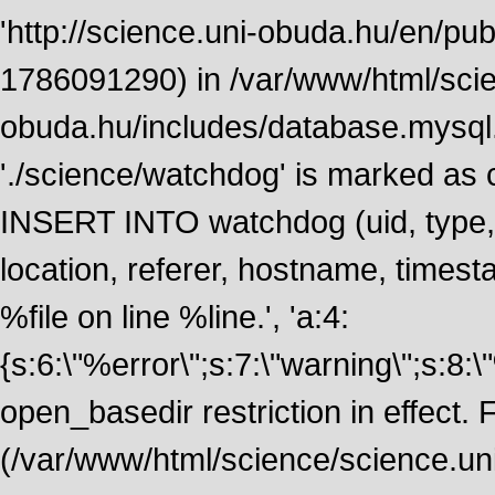
'http://science.uni-obuda.hu/en/publ
1786091290) in /var/www/html/scie
obuda.hu/includes/database.mysql.
'./science/watchdog' is marked as
INSERT INTO watchdog (uid, type, m
location, referer, hostname, time
%file on line %line.', 'a:4:
{s:6:\"%error\";s:7:\"warning\";s:8:
open_basedir restriction in effect. F
(/var/www/html/science/science.un